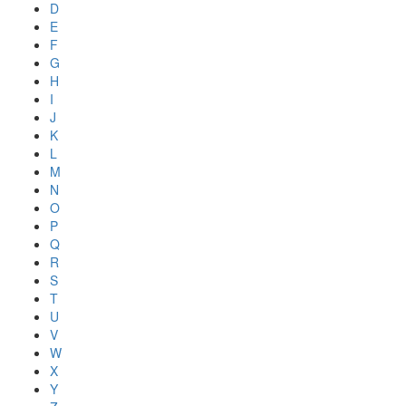
D
E
F
G
H
I
J
K
L
M
N
O
P
Q
R
S
T
U
V
W
X
Y