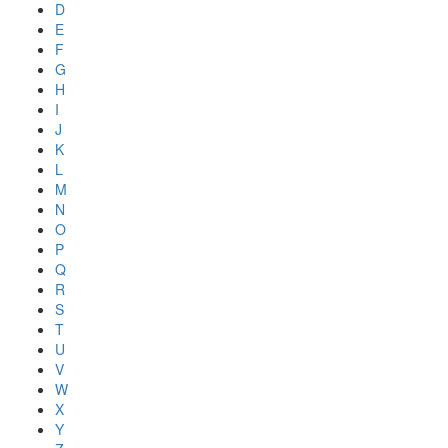
D
E
F
G
H
I
J
K
L
M
N
O
P
Q
R
S
T
U
V
W
X
Y